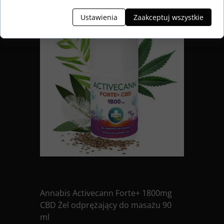
Ustawienia
Zaakceptuj wszystkie
Annabis Activecann Forte+ 1800mg
CBD Żel odprężający do masażu 90
ml