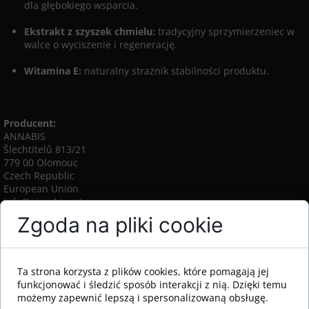
dla głębokiego wsparcia.
Ekstrakt z szyszek chmielu:
tradycyjny sprzymierzeniec w
walce o wyciszenie i regenerację.
Witamina E:
naturalny strażnik stabilności produktu.
Producent:
ANNABIS
Šlechtitelů 813/21
779 00 Olomouc
Czech Republic
European Union
info@annabisnatura.com
Zgoda na pliki cookie
Polecane
Ta strona korzysta z plików cookies, które pomagają jej
funkcjonować i śledzić sposób interakcji z nią. Dzięki temu
możemy zapewnić lepszą i spersonalizowaną obsługę.