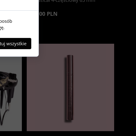
oid
Mystical 4-częściowy 63 mm
55,00 PLN
sposób
gę.
uj wszystkie