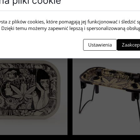
a pliki cookie
elic 190 × 30 × 80 mm
Spectrum 10 ml Kannabin
macierzysty
 PLN
249,00 PLN
ysta z plików cookies, które pomagają jej funkcjonować i śledzić 
ią. Dzięki temu możemy zapewnić lepszą i spersonalizowaną obsłu
Ustawienia
Zaakcept