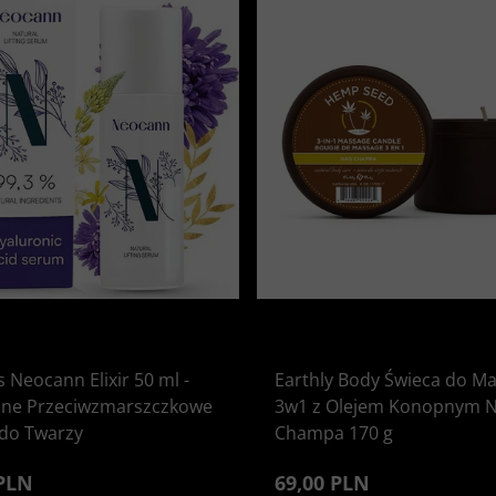
 Neocann Elixir 50 ml -
Earthly Body Świeca do M
lne Przeciwzmarszczkowe
3w1 z Olejem Konopnym 
do Twarzy
Champa 170 g
 PLN
69,00 PLN