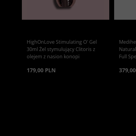
HighOnLove Stimulating O' Gel
Medihe
30ml Żel stymulujący Clitoris z
Natura
olejem z nasion konopi
Full Sp
179,00 PLN
379,0