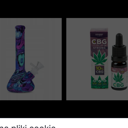
ia Bongo silikonowe
Euphoria CBG 10% Strong 