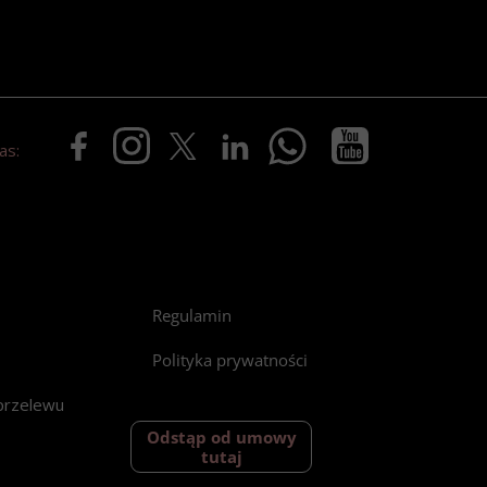
as:
Regulamin
Polityka prywatności
przelewu
Odstąp od umowy
tutaj