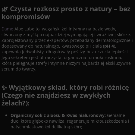
🌿 Czysta rozkosz prosto z natury – bez
kompromisów
Dame
Aloe Lube to wegański żel intymny na bazie wody,
stworzony z myślą o najbardziej wymagającej i wrażliwej skórze.
Zaprojektowany przez ekspertów, przebadany dermatologicznie i
dopasowany do naturalnego, kwasowego pH ciała (
pH 4
),
zapewnia jedwabisty, długotrwały poślizg bez uczucia lepkości.
Jego sekretem jest ultraczysta, organiczna formuła roślinna,
która pielęgnuje strefy intymne niczym najbardziej ekskluzywne
serum do twarzy.
✨ Wyjątkowy skład, który robi różnicę
(Czego nie znajdziesz w zwykłych
żelach?):
Organiczny sok z aloesu & Kwas hialuronowy:
Genialne
duo, które głęboko nawilża, regeneruje mikrouszkodzenia i
natychmiastowo koi delikatną skórę.