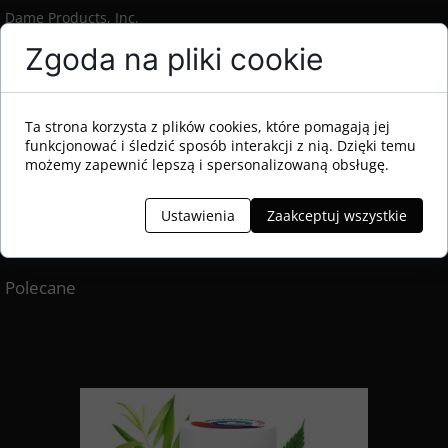
Dame Products, Inc.
101 North 10th Street,
Zgoda na pliki cookie
Suite 308 NY 11249 Brooklyn, USA
support@dameproducts.com
Ta strona korzysta z plików cookies, które pomagają jej
Podmiot Odpowiedzialny w UE:
funkcjonować i śledzić sposób interakcji z nią. Dzięki temu
możemy zapewnić lepszą i spersonalizowaną obsługę.
Comply Express Unipessoal Limitada
Campus da Penteada, EV141
9020-105 Funchal, Madera, Portugalia (PT)
Ustawienia
Zaakceptuj wszystkie
info@complyexpress.com
Polecane