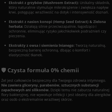
Ekstrakt z grzybów (Mushroom Extract):
Unikalny składnik,
który naturalnie stymuluje mikrokrążenie i zwiększa napływ
krwi, potęgując wrażliwość na dotyk i intensywność doznań.
Ekstrakt z nasion konopi (Hemp Seed Extract) & Zielona
herbata:
Działają silnie przeciwzapalnie, łagodząco i
ochronnie, eliminując ryzyko jakichkolwiek podrażnień czy
pieczenia.
Ekstrakty z owsa i siemienia lnianego:
Tworzą naturalną,
bezpieczną barierę ochronną, dbając o komfort i
elastyczność tkanek.
🛡️ Czysta formuła 0% chemii
Żel jest całkowicie bezpieczny dla Twojego zdrowia intymnego.
Nie zawiera gliceryny, parabenów, sztucznych substancji
zapachowych ani silikonów.
Dzięki temu nie zaburza naturalnej
flory bakteryjnej, nie wywołuje infekcji i jest idealny dla alergików
oraz osób o ekstremalnie wrażliwej skórze.