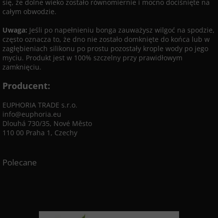
się, że dolne wieko zostało równomiernie i mocno dociśnięte na
całym obwodzie.
Uwaga:
Jeśli po napełnieniu bonga zauważysz wilgoć na spodzie,
często oznacza to, że dno nie zostało domknięte do końca lub w
zagłębieniach silikonu po prostu pozostały krople wody po jego
myciu. Produkt jest w 100% szczelny przy prawidłowym
zamknięciu.
Producent:
EUPHORIA TRADE s.r.o.
info@euphoria.eu
Dlouhá 730/35, Nové Město
110 00 Praha 1, Czechy
Polecane