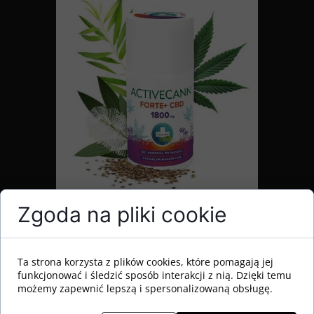
Zgoda na pliki cookie
Annabis Activecann Forte+ 1800mg
CBD Żel odprężający do masażu 90
Ta strona korzysta z plików cookies, które pomagają jej
funkcjonować i śledzić sposób interakcji z nią. Dzięki temu
ml
możemy zapewnić lepszą i spersonalizowaną obsługę.
69,00 PLN