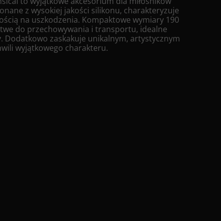
sical to wyjątkowe akcesorium dla miłośników
nane z wysokiej jakości silikonu, charakteryzuje
ornością na uszkodzenia. Kompaktowe wymiary 190
łatwe do przechowywania i transportu, idealne
y. Dodatkowo zaskakuje unikalnym, artystycznym
hwili wyjątkowego charakteru.