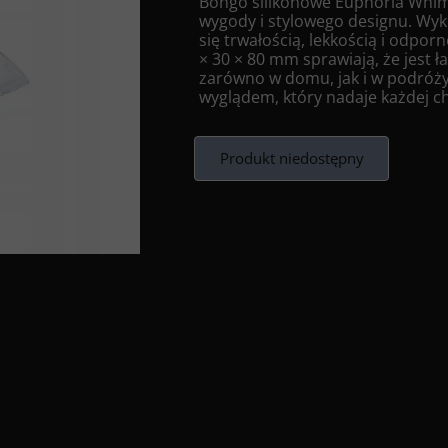
Bongo silikonowe Euphoria Whim
wygody i stylowego designu. Wyko
się trwałością, lekkością i odp
× 30 × 80 mm sprawiają, że jest 
zarówno w domu, jak i w podróż
wyglądem, który nadaje każdej c
Produkt niedostępny