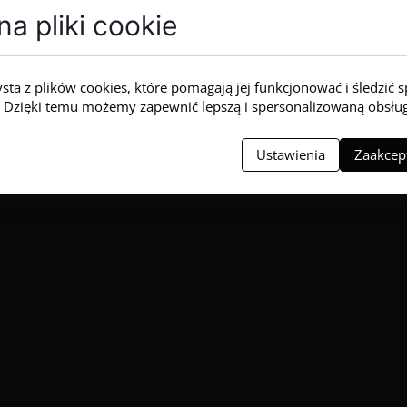
iu upewnij się, że dolne wieko zostało równomiernie i mocno d
a pliki cookie
a spodzie, często oznacza to, że dno nie zostało domknięte do k
zelny przy prawidłowym zamknięciu.
ysta z plików cookies, które pomagają jej funkcjonować i śledzić 
ią. Dzięki temu możemy zapewnić lepszą i spersonalizowaną obsłu
Ustawienia
Zaakcept