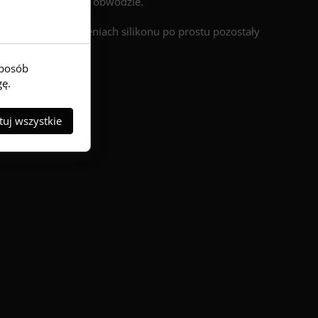
ociśnięte na całym obwodzie.
ońca lub w zagłębieniach silikonu po prostu pozostały
sposób
gę.
uj wszystkie