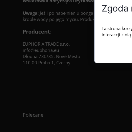
Wskazówka dotycząca użytkowania:
Po każdym myc
Zgoda n
Uwaga:
Jeśli po napełnieniu bonga zauważysz wilgoć n
krople wody po jego myciu. Produkt jest w 100% szc
Ta strona korz
Producent:
interakcji z n
EUPHORIA TRADE s.r.o.
info@euphoria.eu
Dlouhá 730/35, Nové Město
110 00 Praha 1, Czechy
Polecane