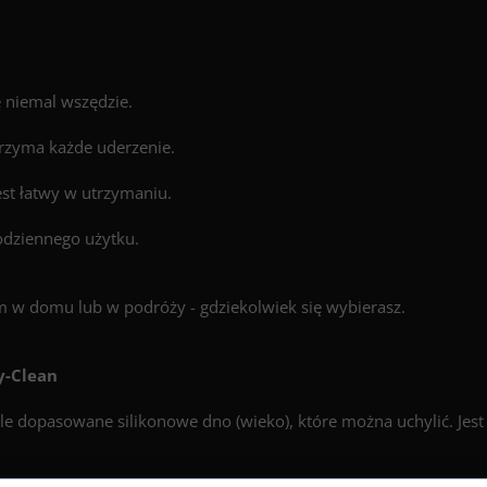
ę niemal wszędzie.
ytrzyma każde uderzenie.
est łatwy w utrzymaniu.
codziennego użytku.
 w domu lub w podróży - gdziekolwiek się wybierasz.
y-Clean
le dopasowane silikonowe dno (wieko), które można uchylić. Jest