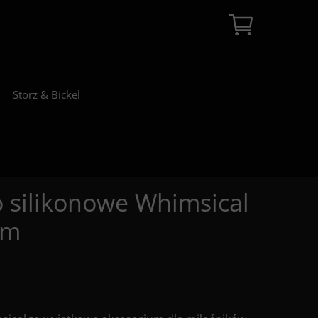
Storz & Bickel
 silikonowe Whimsical
mm