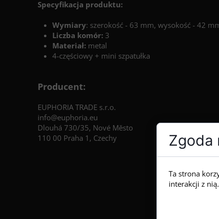
Specyfikacja produktu:
Wymiary
: szerokość - 63 mm, wysokość - 42 m
Liczba komór:
3
Materiał:
metal
4-częściowy + mini szpatułka
Producent:
EUPHORIA TRADE s.r.o.
info@euphoria.eu
Dlouhá 730/35, Nové Město
Zgoda n
110 00 Praha 1, Czechy
Ta strona korz
interakcji z n