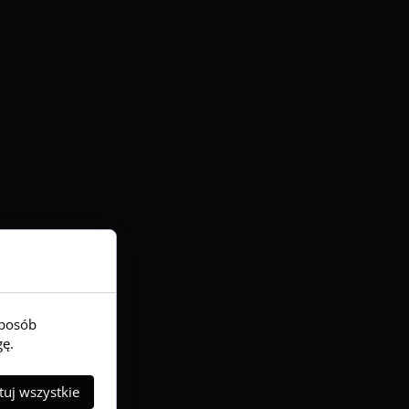
sposób
gę.
uj wszystkie