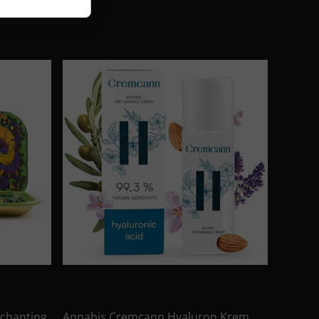
chanting
Annabis Cremcann Hyaluron Krem