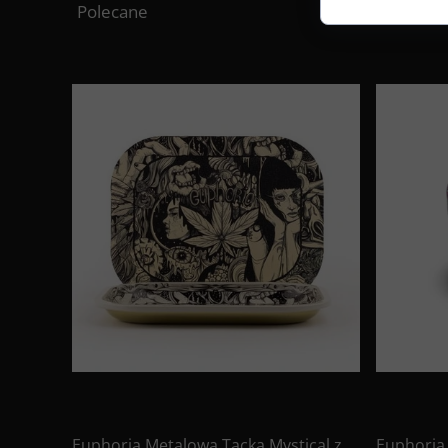
Polecane
Euphoria Metalowa Tacka Mystical z
Euphoria