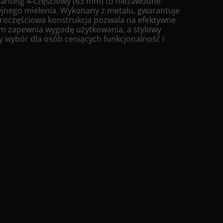
anting 4-częściowy (63 mm) to niezawodne
yjnego mielenia. Wykonany z metalu, gwarantuje
teroczęściowa konstrukcja pozwala na efektywne
mm zapewnia wygodę użytkowania, a stylowy
y wybór dla osób ceniących funkcjonalność i