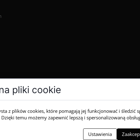
m
a pliki cookie
ysta z plików cookies, które pomagają jej funkcjonować i śledzić 
ią. Dzięki temu możemy zapewnić lepszą i spersonalizowaną obsłu
Ustawienia
Zaakcept