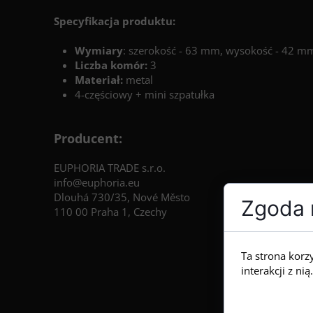
Specyfikacja produktu:
Wymiary
: szerokość - 63 mm, wysokość - 42 m
Liczba komór:
3
Materiał:
metal
4-częściowy + mini szpatułka
Producent:
EUPHORIA TRADE s.r.o.
info@euphoria.eu
Dlouhá 730/35, Nové Město
Zgoda n
110 00 Praha 1, Czechy
Ta strona korz
interakcji z n