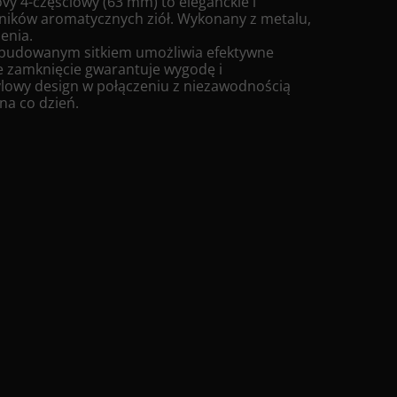
y 4-częściowy (63 mm) to eleganckie i
śników aromatycznych ziół. Wykonany z metalu,
lenia.
wbudowanym sitkiem umożliwia efektywne
e zamknięcie gwarantuje wygodę i
lowy design w połączeniu z niezawodnością
 na co dzień.