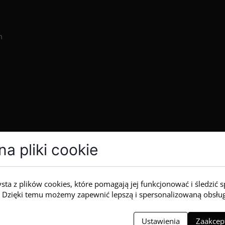
m
a pliki cookie
ysta z plików cookies, które pomagają jej funkcjonować i śledzić 
ią. Dzięki temu możemy zapewnić lepszą i spersonalizowaną obsłu
Ustawienia
Zaakcept