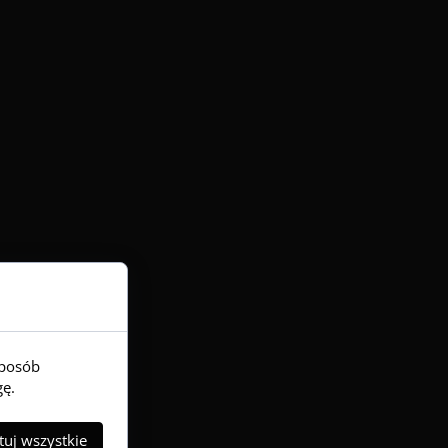
sposób
gę.
uj wszystkie