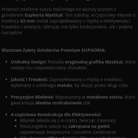
Przenieś mielenie suszu roślinnego na wyższy poziom z
grinderem
Euphoria Mystical
. Ten solidny, 4-częściowy młynek o
średnicy
63 mm
został zaprojektowany z myślą o efektywności,
trwałości i estetyce, oferując nie tylko funkcjonalne, ale i piękne
narzędzie.
Kluczowe Zalety Grinderów Premium EUPHORIA:
Unikalny Design:
Posiada
oryginalną grafikę Mystical
, która
nadaje mu niepowtarzalny charakter.
Jakość i Trwałość:
Zaprojektowany z myślą o trwałości,
wykonany z solidnego
metalu
, by służyć przez długi czas.
Precyzyjne Mielenie:
Wyposażony w
metalowe ostrza
, które
gwarantują
idealne rozdrabnianie
ziół.
4-częściowa Konstrukcja dla Efektywności:
Młynek składa się z 4 części, tworząc 3 komory.
Poszczególne sekcje są
zakręcane na gwint
,
zapewniając bezpieczne i szczelne zamknięcie.
Wbudowane
sitko
oddziela i filtruje najdrobniejsze