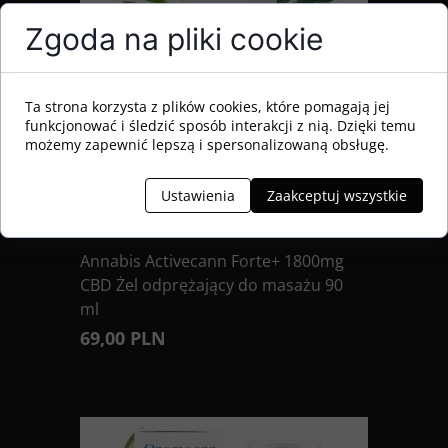
Zgoda na pliki cookie
Ta strona korzysta z plików cookies, które pomagają jej
funkcjonować i śledzić sposób interakcji z nią. Dzięki temu
możemy zapewnić lepszą i spersonalizowaną obsługę.
Ustawienia
Zaakceptuj wszystkie
Annabis Activecann Forte+ 1800mg
CBD Żel odprężający do masażu 90
ml
69,00 PLN