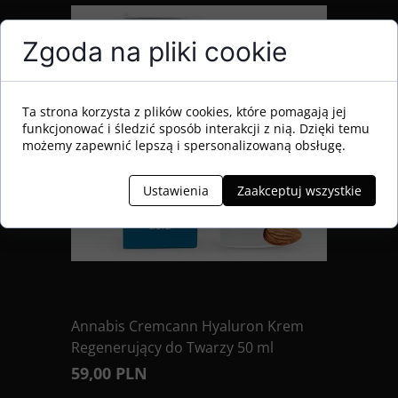
Zgoda na pliki cookie
Ta strona korzysta z plików cookies, które pomagają jej
funkcjonować i śledzić sposób interakcji z nią. Dzięki temu
możemy zapewnić lepszą i spersonalizowaną obsługę.
Ustawienia
Zaakceptuj wszystkie
Annabis Cremcann Hyaluron Krem
Regenerujący do Twarzy 50 ml
59,00 PLN