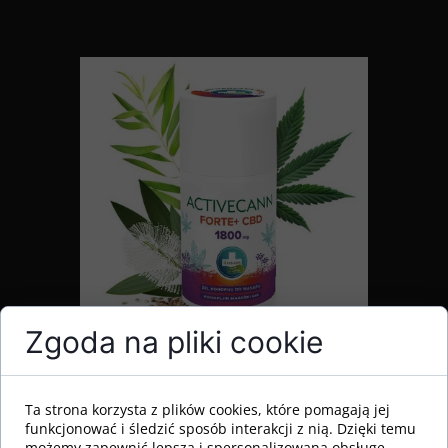
Zgoda na pliki cookie
Ta strona korzysta z plików cookies, które pomagają jej
Annabis Activecann Forte+ 1800mg
funkcjonować i śledzić sposób interakcji z nią. Dzięki temu
CBD Żel odprężający do masażu 90
możemy zapewnić lepszą i spersonalizowaną obsługę.