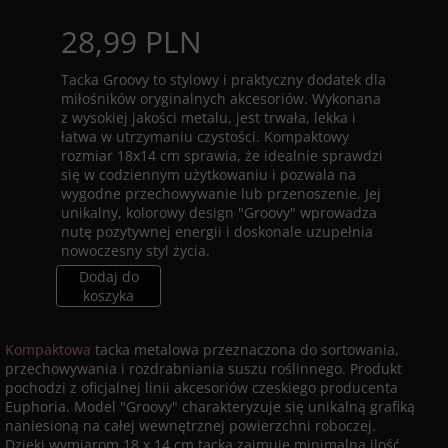
28,99 PLN
Tacka Groovy to stylowy i praktyczny dodatek dla
miłośników oryginalnych akcesoriów. Wykonana
z wysokiej jakości metalu, jest trwała, lekka i
łatwa w utrzymaniu czystości. Kompaktowy
rozmiar 18x14 cm sprawia, że idealnie sprawdzi
się w codziennym użytkowaniu i pozwala na
wygodne przechowywanie lub przenoszenie. Jej
unikalny, kolorowy design "Groovy" wprowadza
nutę pozytywnej energii i doskonale uzupełnia
nowoczesny styl życia.
Dodaj do
koszyka
Kompaktowa
tacka metalowa przeznaczona do sortowania,
przechowywania i rozdrabniania suszu roślinnego. Produkt
pochodzi z oficjalnej linii akcesoriów czeskiego producenta
Euphoria. Model "Groovy" charakteryzuje się unikalną grafiką
naniesioną na całej wewnętrznej powierzchni roboczej.
Dzięki wymiarom 18 x 14 cm tacka zajmuje minimalną ilość