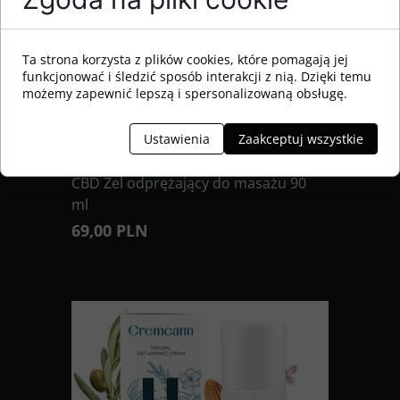
Ta strona korzysta z plików cookies, które pomagają jej
funkcjonować i śledzić sposób interakcji z nią. Dzięki temu
możemy zapewnić lepszą i spersonalizowaną obsługę.
Ustawienia
Zaakceptuj wszystkie
Annabis Activecann Forte+ 1800mg
CBD Żel odprężający do masażu 90
ml
69,00 PLN