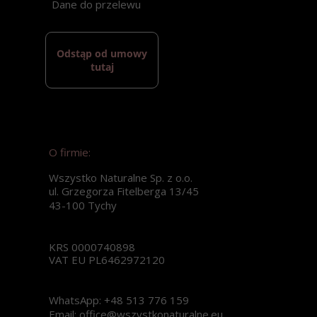
Dane do przelewu
Odstąp od umowy
tutaj
O firmie:
Wszystko Naturalne Sp. z o.o.
ul. Grzegorza Fitelberga 13/45
43-100 Tychy
KRS 0000740898
VAT EU PL6462972120
WhatsApp: +48 513 776 159
Email: office@wszystkonaturalne.eu