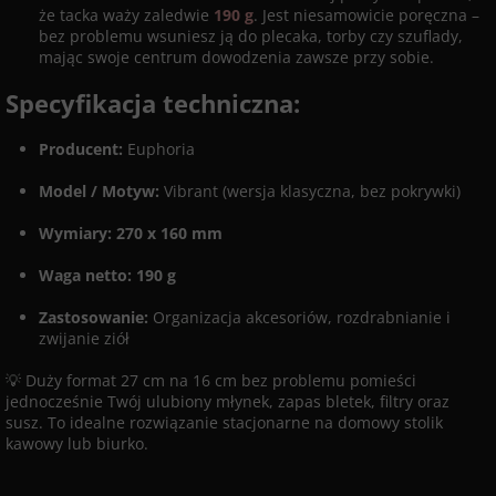
że tacka waży zaledwie
190 g
. Jest niesamowicie poręczna –
bez problemu wsuniesz ją do plecaka, torby czy szuflady,
mając swoje centrum dowodzenia zawsze przy sobie.
Specyfikacja techniczna:
Producent:
Euphoria
Model / Motyw:
Vibrant (wersja klasyczna, bez pokrywki)
Wymiary:
270 x 160 mm
Waga netto:
190 g
Zastosowanie:
Organizacja akcesoriów, rozdrabnianie i
zwijanie ziół
💡 Duży format 27 cm na 16 cm bez problemu pomieści
jednocześnie Twój ulubiony młynek, zapas bletek, filtry oraz
susz. To idealne rozwiązanie stacjonarne na domowy stolik
kawowy lub biurko.