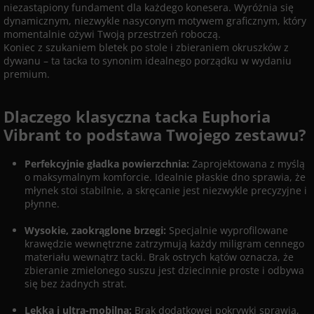
niezastąpiony fundament dla każdego konesera. Wyróżnia się
dynamicznym, niezwykle nasyconym motywem graficznym, który
momentalnie ożywi Twoją przestrzeń roboczą.
Koniec z szukaniem bletek po stole i zbieraniem okruszków z
dywanu – ta tacka to synonim idealnego porządku w wydaniu
premium.
Dlaczego klasyczna tacka Euphoria
Vibrant to podstawa Twojego zestawu?
Perfekcyjnie
gładka powierzchnia
:
Zaprojektowana z myślą
o maksymalnym komforcie. Idealnie płaskie dno sprawia, że
młynek stoi stabilnie, a skręcanie jest niezwykle precyzyjne i
płynne.
Wysokie, zaokrąglone brzegi:
Specjalnie wyprofilowane
krawędzie wewnętrzne zatrzymują każdy miligram cennego
materiału wewnątrz tacki. Brak ostrych kątów oznacza, że
zbieranie zmielonego suszu jest dziecinnie proste i odbywa
się bez żadnych strat.
Lekka i ultra-mobilna:
Brak dodatkowej pokrywki sprawia,