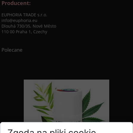
Producent:
EUPHORIA TRADE s.r.o.
info@euphoria.eu
Dlouhá 730/35, Nové Město
110 00 Praha 1, Czechy
Polecane
Zgoda na pliki cookie