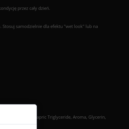
kondycję przez cały dzień.
 Stosuj samodzielnie dla efektu "wet look" lub na
mer, Caprylic/Capric Triglyceride, Aroma, Glycerin,
her.