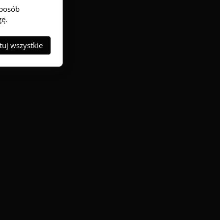
sposób
gę.
uj wszystkie