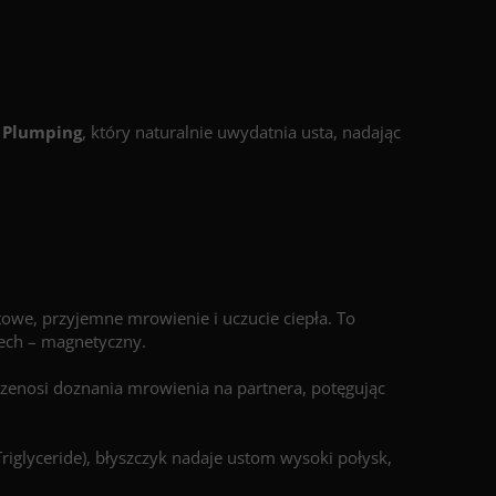
 Plumping
, który naturalnie uwydatnia usta, nadając
towe, przyjemne mrowienie i uczucie ciepła. To
iech – magnetyczny.
zenosi doznania mrowienia na partnera, potęgując
iglyceride), błyszczyk nadaje ustom wysoki połysk,