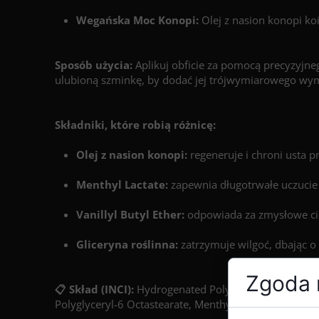
Wegańska Moc Konopi:
Olej z nasion konopi koi
Sposób użycia:
Aplikuj obficie za pomocą precyzyjneg
ulubioną szminkę, by dodać jej trójwymiarowego wy
Składniki, które robią różnicę:
Olej z nasion konopi:
regeneruje i chroni usta 
Menthyl Lactate:
zapewnia długotrwałe uczucie 
Vanillyl Butyl Ether:
odpowiada za zmysłowe ciep
Gliceryna roślinna:
zatrzymuje wilgoć, dbając o
Zgoda n
📋 Skład (INCI):
Hydrogenated Polyisobutene, Ethylene
Polyglyceryl-6 Octastearate, Menthyl Lactate, Cannabis