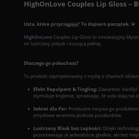
HighOnLove Couples Lip Gloss – B
Usta, które przyciągają? To dopiero początek.
💎
HighOnLove
Couples Lip Gloss to innowacyjny błys
im lustrzany połysk i kuszącą pełnię.
Dlaczego go pokochasz?
To produkt zaprojektowany z myślą o chwilach blisko
Efekt Repulpant & Tingling:
Zawartość Vanillyl
stymuluje krążenie, sprawiając, że usta stają si
Sekret dla Par:
Producent nazywa go produktem "
zmysłowe wrażenia podczas pocałunków.
Lustrzany Blask bez Lepkości:
Dzięki technolog
pozostawiając je jedwabiście gładkie, ale bez nie