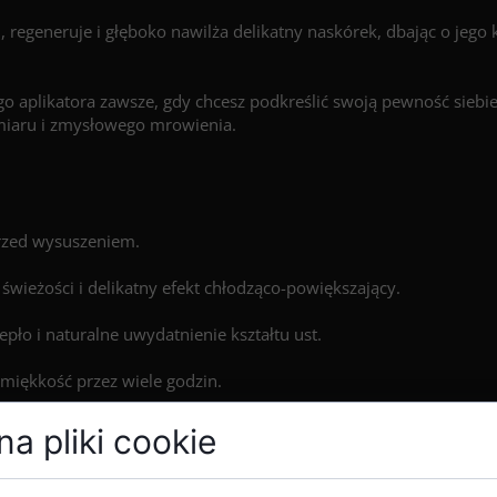
, regeneruje i głęboko nawilża delikatny naskórek, dbając o jego 
o aplikatora zawsze, gdy chcesz podkreślić swoją pewność siebie.
miaru i zmysłowego mrowienia.
przed wysuszeniem.
świeżości i delikatny efekt chłodząco-powiększający.
ło i naturalne uwydatnienie kształtu ust.
 miękkość przez wiele godzin.
a pliki cookie
/Propylene/Styrene Copolymer, Butylene/Ethylene/Styrene Copoly
 Sativa Seed Oil, Polyglyceryl-10 Mono/Dioleate, Vanillyl Butyl Et