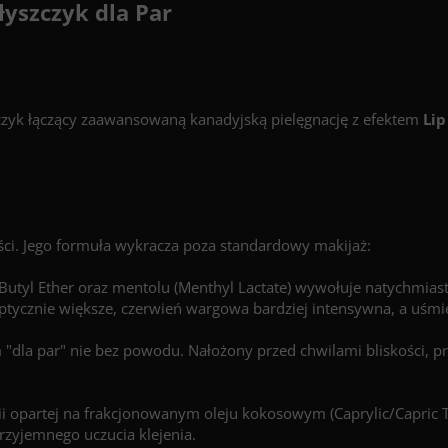
łyszczyk dla Par
zczyk łączący zaawansowaną kanadyjską pielęgnację z efektem
Lip
ści. Jego formuła wykracza poza standardowy makijaż:
 Butyl Ether oraz mentolu (Menthyl Lactate) wywołuje natychmias
ę optycznie większe, czerwień wargowa bardziej intensywna, a uśm
dla par" nie bez powodu. Nałożony przed chwilami bliskości, pr
ii opartej na frakcjonowanym oleju kokosowym (Caprylic/Capric Tr
przyjemnego uczucia klejenia.