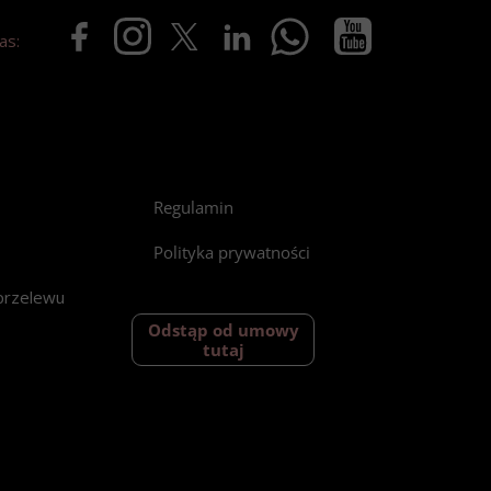
as:
Regulamin
Polityka prywatności
przelewu
Odstąp od umowy
tutaj