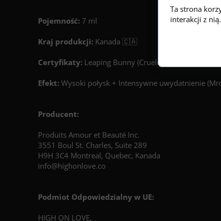
Ta strona korz
interakcji z n
Pojemność:
7 ml
Kraj produkcji:
Kanada 🇨🇦
Certyfikaty:
Leaping Bunny (Cruelty-Free), Vegan
Efekt:
Wysoki połysk + Intensywne uwydatnienie (Mr
Producent:
Produits Amour et Beauté Inc.
3551 Boul St. Charles, Suite 289
H9H 3C4 Montreal, Quebec, Kanada
info@highonlove.co
Podmiot Odpowiedzialny w UE:
HIGH ON LOVE,