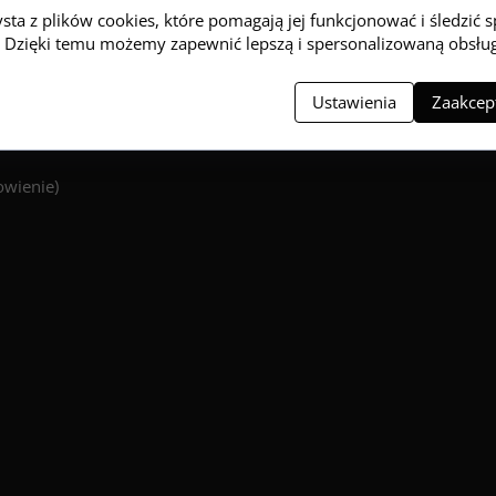
ysta z plików cookies, które pomagają jej funkcjonować i śledzić 
ią. Dzięki temu możemy zapewnić lepszą i spersonalizowaną obsłu
Ustawienia
Zaakcept
owienie)