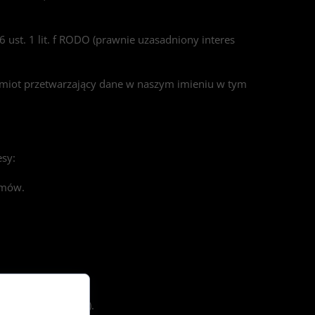
6 ust. 1 lit. f RODO (prawnie uzasadniony interes
odmiot przetwarzający dane w naszym imieniu w tym
esy:
emów.
a roszczeń (6 lat).