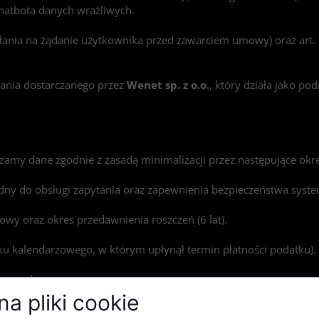
hatbota danych wrażliwych.
iałania na żądanie użytkownika przed zawarciem umowy) oraz art. 
ania dostarczanego przez
Wenet sp. z o.o.
, który działa jako p
amy dane zgodnie z zasadą minimalizacji przez następujące okr
dny do obsługi zapytania oraz zapewnienia bezpieczeństwa syst
mowy oraz okres przedawnienia roszczeń (6 lat).
roku kalendarzowego, w którym upłynął termin płatności podatku).
a zgody.
a pliki cookie
ci z tytułu niezgodności towaru z umową oraz okres przedawnieni