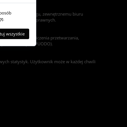
sposób
i, dostawcy hostingu, zewnętrznemu biuru
gę.
pytań i obowiązków prawnych.
uj wszystkie
omnianym"), ograniczenia przetwarzania,
Danych Osobowych (PUODO).
wych statystyk. Użytkownik może w każdej chwili