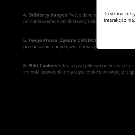
Ta strona korz
4. Odbiorcy danych
Twoje dane mogą być przekazywa
interakcji z n
rachunkowemu oraz dostawcy usług AI (Wenet sp. z o.
5. Twoje Prawa (Zgodne z RODO)
Masz prawo do: do
przenoszenia danych, wycofania zgody w dowolnym 
6. Pliki Cookies
Sklep używa plików cookies w celu z
zmienić ustawienia dotyczące cookies w swojej przegl