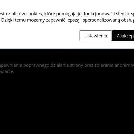
ysta z plików cookies, które pomagają jej funkcjonować i śledzić 
ne firmom kurierskim (InPost, DPD, UPS), operatorom płatnośc
ią. Dzięki temu możemy zapewnić lepszą i spersonalizowaną obsłu
o.), wyłącznie w celu realizacji Twojego zamówienia, obsługi za
Ustawienia
Zaakcept
stępu do danych, sprostowania, usunięcia ("prawo do bycia zap
momencie oraz wniesienia skargi do Prezesa Urzędu Ochrony 
apewnienia poprawnego działania strony oraz zbierania anonimo
ądarce.