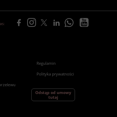
as:
Regulamin
Polityka prywatności
przelewu
Odstąp od umowy
tutaj