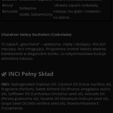
Benzyl
Utrwala zapach czekolady,
Delikatnie
Benzoate
nadając mu głębi i trwałości
słodki, balsamiczny.
na skórze.
Charakter świecy Excitation (Czekolada):
To zapach „gourmand” – apetyczny, ciepły i otulający. Nie jest
męczący, lecz intrygujący. Przypomina aromat świeżo otwartej
bombonierki w eleganckim butiku, co natychmiastowo buduje
atmosferę luksusu.
🌿 INCI Pełny Skład
INCI:
Hydrogenated Soybean Oil, Coconut Oil (Cocos nucifera oil),
Fragrance (Parfum), Sweet Almond Oil (Prunus amygdalus dulcis
oil), Safflower Oil (Carthamus tinctorius seed oil), Avocado Oil
(Persea gratissima oil), Sesame Oil (Sesamum indicum seed oil),
Grape Seed Oil (Vitis vinifera seed oil), Vitamin/Vitamine E
(Tocopherol).