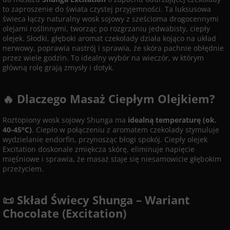
to zaproszenie do świata czystej przyjemności. Ta luksusowa
świeca łączy naturalny wosk sojowy z sześcioma drogocennymi
olejami roślinnymi, tworząc po rozgrzaniu jedwabisty, ciepły
olejek. Słodki, głęboki aromat czekolady działa kojąco na układ
nerwowy, poprawia nastrój i sprawia, że skóra pachnie obłędnie
przez wiele godzin. To idealny wybór na wieczór, w którym
główną rolę grają zmysły i dotyk.
🔥 Dlaczego Masaż Ciepłym Olejkiem?
Roztopiony wosk sojowy Shunga ma
idealną temperaturę (ok.
40-45°C)
. Ciepło w połączeniu z aromatem czekolady stymuluje
wydzielanie endorfin, przynosząc błogi spokój. Ciepły olejek
Excitation doskonale zmiękcza skórę, eliminuje napięcie
mięśniowe i sprawia, że masaż staje się niesamowicie głębokim
przeżyciem.
📜 Skład Świecy Shunga – Wariant
Chocolate (Excitation)