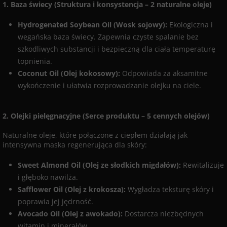
1. Baza świecy (Struktura i konsystencja – 2 naturalne oleje)
Hydrogenated Soybean Oil (Wosk sojowy):
Ekologiczna i
wegańska baza świecy. Zapewnia czyste spalanie bez
szkodliwych substancji i bezpieczną dla ciała temperaturę
topnienia.
Coconut Oil (Olej kokosowy):
Odpowiada za aksamitne
wykończenie i ułatwia rozprowadzanie olejku na ciele.
2. Olejki pielęgnacyjne (Serce produktu – 5 cennych olejów)
Naturalne oleje, które połączone z ciepłem działają jak
intensywna maska regenerująca dla skóry:
Sweet Almond Oil (Olej ze słodkich migdałów):
Rewitalizuje
i głęboko nawilża.
Safflower Oil (Olej z krokosza):
Wygładza teksturę skóry i
poprawia jej jędrność.
Avocado Oil (Olej z awokado):
Dostarcza niezbędnych
witamin i minerałów.