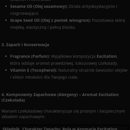
Sesame Oil (Olej sezamowy):
Działa antyoksydacyjnie i
rozgrzewająco.
Grape Seed Oil (Olej z pestek winogron):
Pozostawia skórę
miękką, elastyczną i pełną blasku.
3. Zapach i Konserwacja
Fragrance (Parfum):
Wyjątkowa kompozycja
Excitation
,
która oddaje aromat prawdziwej, luksusowej czekolady.
Vitamin E (Tocopherol):
Naturalny strażnik świeżości olejów
i eliksir młodości dla Twojego ciała.
4. Komponenty Zapachowe (Alergeny) – Aromat Excitation
(Czekolada)
Wariant czekoladowy charakteryzuje się prostym i bezpiecznym
składem zapachowym:
Składnik
Charakter Zapachu
Rola w Aromacie Excitation