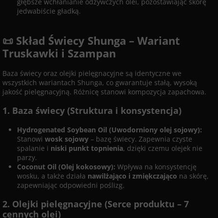
głębsze wchłanianie odżywczych olei, pozostawiając skórę
jedwabiście gładką.
📜 Skład Świecy Shunga – Wariant
Truskawki i Szampan
Baza świecy oraz olejki pielęgnacyjne są identyczne we
wszystkich wariantach Shunga, co gwarantuje stałą, wysoką
jakość pielęgnacyjną. Różnicę stanowi kompozycja zapachowa.
1. Baza świecy (Struktura i konsystencja)
Hydrogenated Soybean Oil (Uwodorniony olej sojowy):
Stanowi
wosk sojowy
– bazę świecy. Zapewnia czyste
spalanie i
niski punkt topnienia
, dzięki czemu olejek nie
parzy.
Coconut Oil (Olej kokosowy):
Wpływa na konsystencję
wosku, a także działa
nawilżająco i zmiękczająco
na skórę,
zapewniając odpowiedni poślizg.
2. Olejki pielęgnacyjne (Serce produktu – 7
cennych olei)