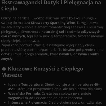
Ekstrawagancki Dotyk i Pielęgnacja na
Ciepło
Odkryj najbardziej uwodzicielski wariant z kolekcji Shunga –
świecę do masażu
Strawberry Sparkling Wine
. Ta wyjątkowa
świeca łączy w sobie element romantycznej zabawy z luksusową
pielęgnacją. Stworzona z
naturalnej soi
i
siedmiu odżywczych
olei roślinnych
, topi się w niskiej temperaturze, tworząc idealnie
ciepły olejek do masażu.
Zapal knot, poczekaj chwilę, a następnie wylej ciepły olejek
prosto na skórę partnera/partnerki. To idealne połączenie ciepła,
dotyku i musującego aromatu, które
nawilża, odżywia i budzi
zmysły
.
🔥 Kluczowe Korzyści z Ciepłego
Masażu:
Idealna Temperatura:
Olejek topi się w temperaturze
40–
45°C
, która jest przyjemnie ciepła, ale bezpieczna dla skóry.
Wegańska Formuła:
Czysta baza sojowa gwarantuje
wegański skład
i czyste spalanie bez kopcenia.
Intensywna Pielęgnacja:
Ciepło otwiera pory, umożliwiając