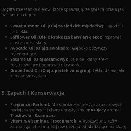
Bogata mieszanka olejów, które sprawiają, że świeca działa jak
balsam na ciepło:
Sweet Almond Oil (Olej ze słodkich migdałów):
Łagodzi i
jest lekki.
Safflower Oil (Olej z krokosza barwierskiego):
Poprawia
elastyczność skóry.
Avocado Oil (Olej z awokado):
Głęboko odżywczy,
regenerujący.
Sesame Oil (Olej sezamowy):
Daje delikatny efekt
rozgrzewający i poprawia ukrwienie.
Grape Seed Oil (Olej z pestek winogron):
Lekki, działa jako
silny antyoksydant.
3. Zapach i Konserwacja
Fragrance (Parfum):
Mieszanka kompozycji zapachowych,
nadająca świecy jej charakterystyczny,
musujący
aromat
Truskawki i Szampana
.
Vitamin/Vitamine E (Tocopherol):
Antyoksydant, który
zapobiega jełczeniu olejków i działa odmładzająco na skórę.