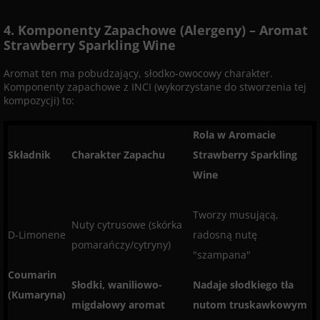
4. Komponenty Zapachowe (Alergeny) – Aromat
Strawberry Sparkling Wine
Aromat ten ma pobudzający, słodko-owocowy charakter.
Komponenty zapachowe z INCI (wykorzystane do stworzenia tej
kompozycji) to:
Rola w Aromacie
Składnik
Charakter Zapachu
Strawberry Sparkling
Wine
Tworzy musującą,
Nuty cytrusowe (skórka
D-Limonene
radosną nutę
pomarańczy/cytryny)
"szampana"
Coumarin
Słodki, waniliowo-
Nadaje słodkiego tła
(Kumaryna)
migdałowy aromat
nutom truskawkowym